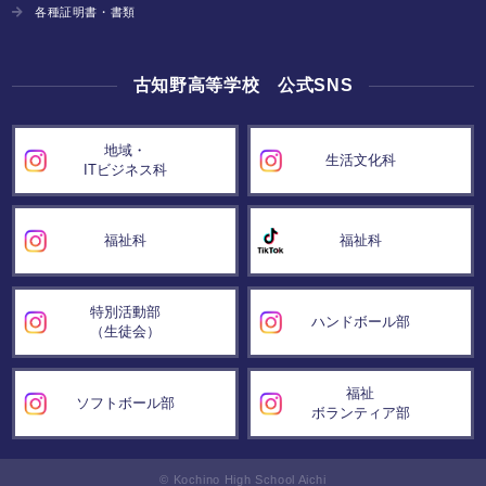
各種証明書・書類
古知野高等学校 公式SNS
地域・
生活文化科
ITビジネス科
福祉科
福祉科
特別活動部
ハンドボール部
（生徒会）
福祉
ソフトボール部
ボランティア部
© Kochino High School Aichi