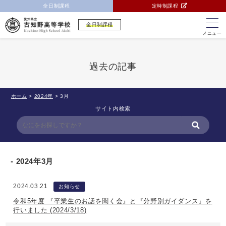
全日制課程
定時制課程
全日制課程
メニュー
過去の記事
ホーム
>
2024年
>
3月
サイト内検索
2024年3月
2024.03.21
お知らせ
令和5年度 『卒業生のお話を聞く会』と『分野別ガイダンス』を
行いました (2024/3/18)