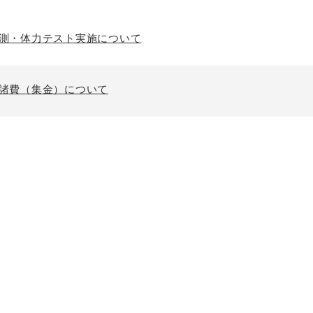
計測・体力テスト実施について
校諸費（集金）について