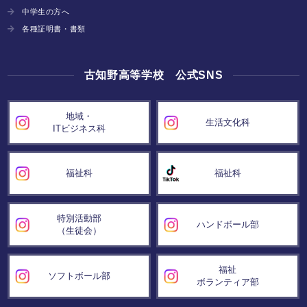
中学生の方へ
各種証明書・書類
古知野高等学校 公式SNS
地域・
生活文化科
ITビジネス科
福祉科
福祉科
特別活動部
ハンドボール部
（生徒会）
福祉
ソフトボール部
ボランティア部