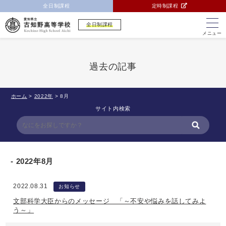
全日制課程
定時制課程
全日制課程
メニュー
過去の記事
ホーム
>
2022年
>
8月
サイト内検索
2022年8月
2022.08.31
お知らせ
文部科学大臣からのメッセージ 「～不安や悩みを話してみよ
う～」