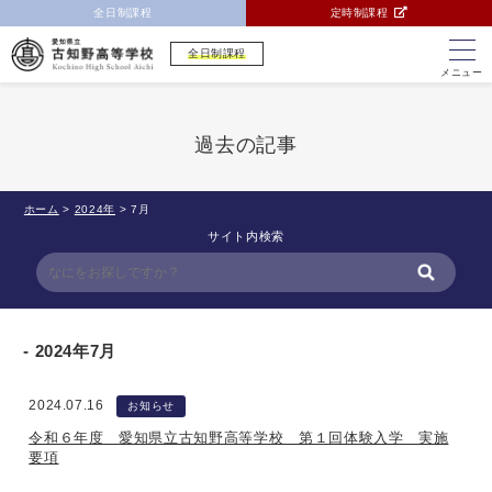
全日制課程
定時制課程
全日制課程
メニュー
過去の記事
ホーム
>
2024年
>
7月
サイト内検索
2024年7月
2024.07.16
お知らせ
令和６年度 愛知県立古知野高等学校 第１回体験入学 実施
要項