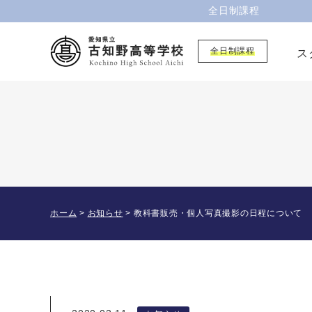
全日制課程
全日制課程
ス
ホーム
>
お知らせ
>
教科書販売・個人写真撮影の日程について