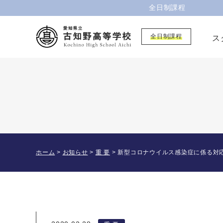
全日制課程
全日制課程
ス
ホーム
>
お知らせ
>
重 要
>
新型コロナウイルス感染症に係る対