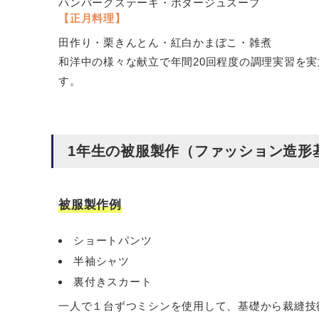
ハンバーグステーキ・ポタージュスープ
【正月料理】
田作り・栗きんとん・紅白かまぼこ・雑煮
和洋中の様々な献立で年間20回程度の調理実習を実
す。
1年生の被服製作（ファッション造形
被服製作例
ショートパンツ
半袖シャツ
裏付きスカート
一人で１台ずつミシンを使用して、基礎から裁縫技