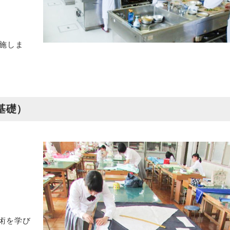
施しま
基礎）
術を学び