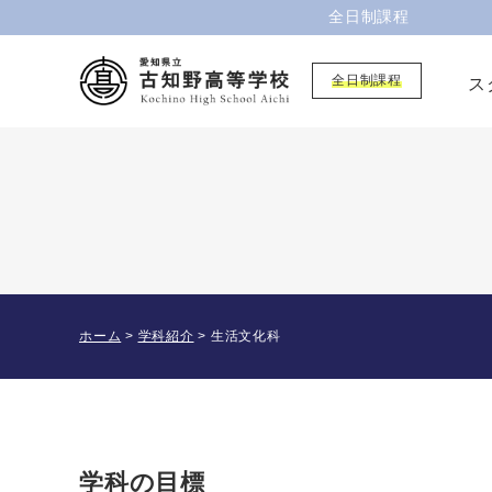
全日制課程
全日制課程
ス
ホーム
>
学科紹介
>
生活文化科
学科の目標