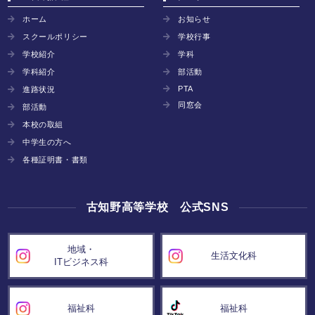
ホーム
お知らせ
スクールポリシー
学校行事
学校紹介
学科
学科紹介
部活動
PTA
進路状況
同窓会
部活動
本校の取組
中学生の方へ
各種証明書・書類
古知野高等学校 公式SNS
地域・
生活文化科
ITビジネス科
福祉科
福祉科