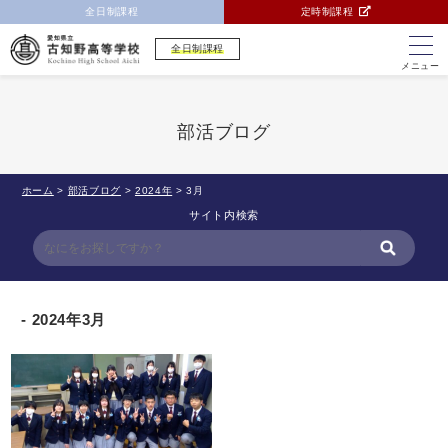
全日制課程
定時制課程
全日制課程
メニュー
部活ブログ
ホーム
>
部活ブログ
>
2024年
>
3月
サイト内検索
2024年3月