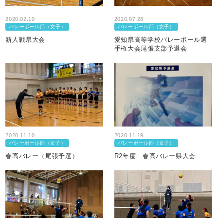
2020.02.10
2020.07.28
バレーボール部（女子）
バレーボール部（女子）
新人戦県大会
愛知県高等学校バレーボール選
手権大会尾張支部予選会
2020.11.10
2020.11.19
バレーボール部（女子）
バレーボール部（女子）
春高バレー（尾張予選）
R2年度 春高バレー県大会