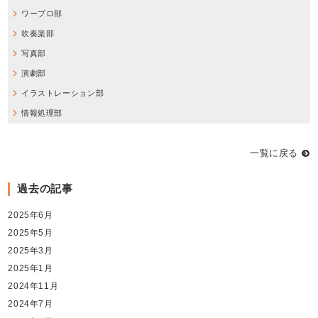
ワープロ部
吹奏楽部
写真部
演劇部
イラストレーション部
情報処理部
一覧に戻る
過去の記事
2025年6月
2025年5月
2025年3月
2025年1月
2024年11月
2024年7月