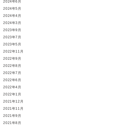
2024年6月
2024年5月
2024年4月
2024年3月
2023年9月
2023年7月
2023年5月
2022年11月
2022年9月
2022年8月
2022年7月
2022年6月
2022年4月
2022年1月
2021年12月
2021年11月
2021年9月
2021年8月