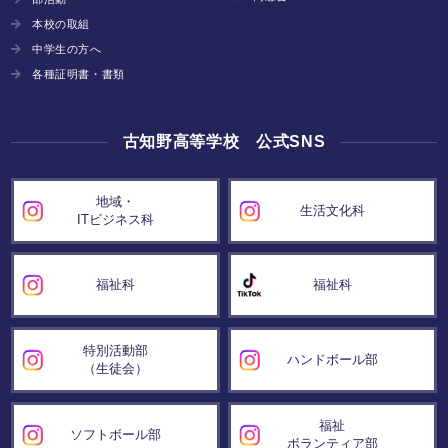
本校の取組
中学生の方へ
各種証明書・書類
古知野高等学校 公式SNS
地域・
生活文化科
ITビジネス科
福祉科
福祉科
特別活動部
ハンドボール部
（生徒会）
福祉
ソフトボール部
ボランティア部