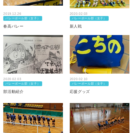
2019.12.26
2020.02.03
バレーボール部（女子）
バレーボール部（女子）
春高バレー
新人戦
2020.02.03
2020.02.10
バレーボール部（女子）
バレーボール部（女子）
部活動紹介
応援グッズ