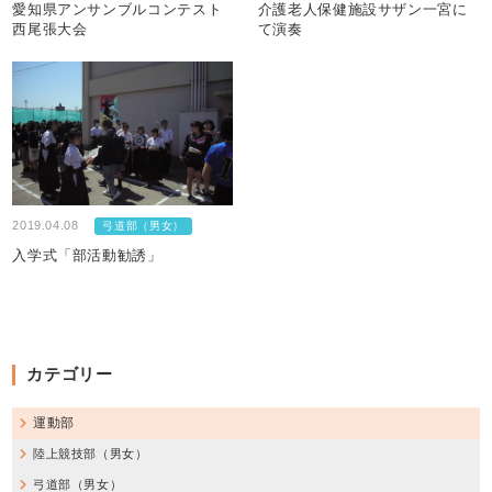
愛知県アンサンブルコンテスト
介護老人保健施設サザン一宮に
西尾張大会
て演奏
2019.04.08
弓道部（男女）
入学式「部活動勧誘」
カテゴリー
運動部
陸上競技部（男女）
弓道部（男女）