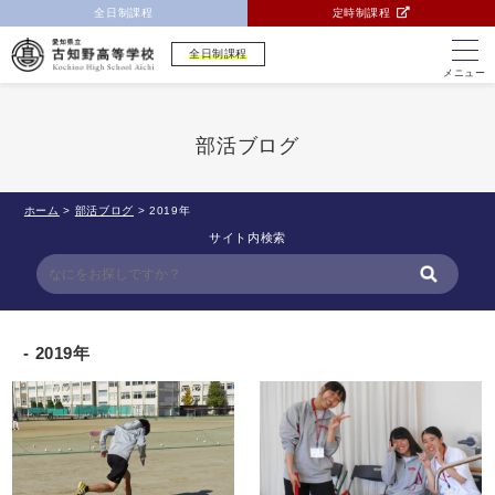
全日制課程
定時制課程
全日制課程
メニュー
部活ブログ
ホーム
>
部活ブログ
>
2019年
サイト内検索
2019年