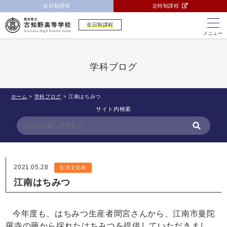
全日制課程
定時制課程
全日制課程
メニュー
学科ブログ
ホーム
>
学科ブログ
>
江南はちみつ
サイト内検索
2021.05.28
生活文化科
江南はちみつ
今年度も、はちみつ生産者間宮さんから、江南市曼陀
羅寺の藤から採れたはちみつを
提供していただきまし