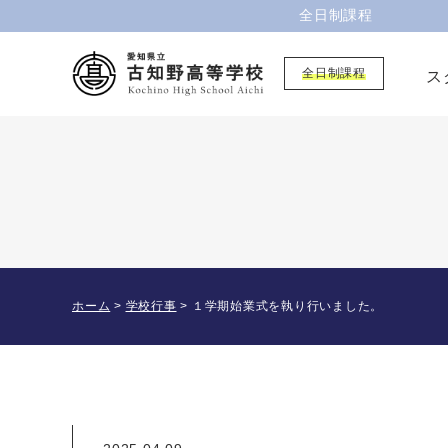
全日制課程
全日制課程
ス
ホーム
>
学校行事
>
１学期始業式を執り行いました。