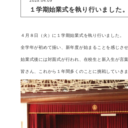
2025.04.09
１学期始業式を執り行いました
４月８日（火）に１学期始業式を執り行いました。
全学年が初めて揃い、新年度が始まることを感じさ
始業式後には対面式が行われ、在校生と新入生が言
皆さん、これから１年間多くのことに挑戦していき